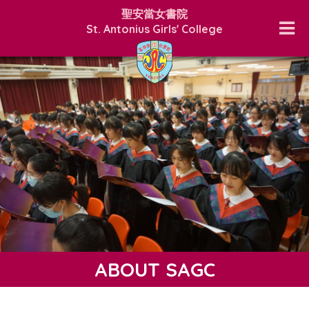
聖安當女書院
St. Antonius Girls' College
ABOUT SAGC