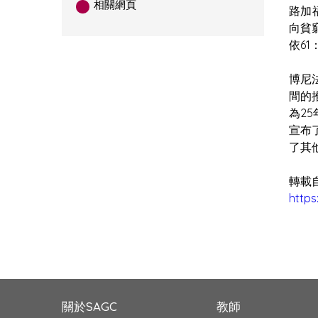
相關網頁
路加
向貧
依6
博尼
間的
為2
宣布
了其
轉載
http
關於SAGC
教師