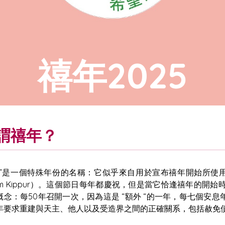
禧年2025
謂禧年？
年”是一個特殊年份的名稱：它似乎來自用於宣布禧年開始所使用
om Kippur）。這個節日每年都慶祝，但是當它恰逢禧年的
概念：每50年召開一次，因為這是 “額外 “的一年，每七個安息
年要求重建與天主、他人以及受造界之間的正確關系，包括赦免