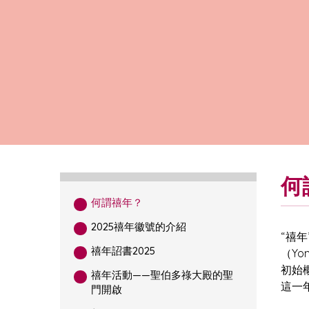
何
何謂禧年？
2025禧年徽號的介紹
“禧
禧年詔書2025
（Y
初始
禧年活動——聖伯多祿大殿的聖
這一
門開啟