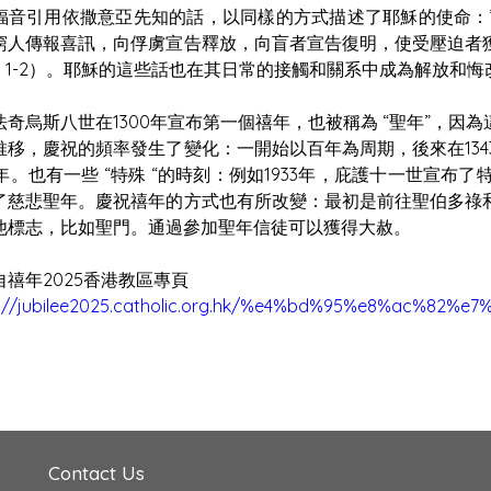
福音引用依撒意亞先知的話，以同樣的方式描述了耶穌的使命：
窮人傳報喜訊，向俘虜宣告釋放，向盲者宣告復明，使受壓迫者獲得
1：1-2）。耶穌的這些話也在其日常的接觸和關系中成為解放和
法奇烏斯八世在1300年宣布第一個禧年，也被稱為 “聖年”，
推移，慶祝的頻率發生了變化：一開始以百年為周期，後來在1343
5年。也有一些 “特殊 “的時刻：例如1933年，庇護十一世宣布
了慈悲聖年。慶祝禧年的方式也有所改變：最初是前往聖伯多祿
他標志，比如聖門。通過參加聖年信徒可以獲得大赦。
自禧年2025香港教區專頁
s://jubilee2025.catholic.org.hk/%e4%bd%95%e8%ac%82%
Contact Us