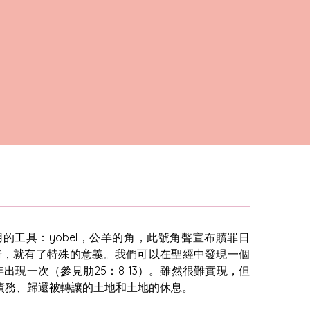
的工具：yobel，公羊的角，此號角聲宣布贖罪日
開始時，就有了特殊的意義。我們可以在聖經中發現一個
年出現一次（參見肋25：8-13）。雖然很難實現，但
債務、歸還被轉讓的土地和土地的休息。