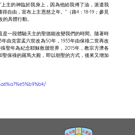
”上主的神臨於我身上，因為他給我傅了油，派遣我
自由，宣布上主恩慈之年。”（路4：18-19；參見
悔改的具體行動。
因為這是一段體驗天主的聖德能改變我們的時間。隨著時
年由克雷孟六世改為50年，1933年由保祿二世再改
了特殊聖年為紀念耶穌救贖世界，2015年，教宗方濟各
和聖保祿的羅馬大殿，即以朝聖的方式，後來又增加
e7%a6%a7%e5%b9%b4/