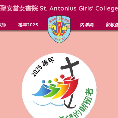
聖安當女書院
St. Antonius Girls' Colleg
教師
禧年2025
內聯網
家教