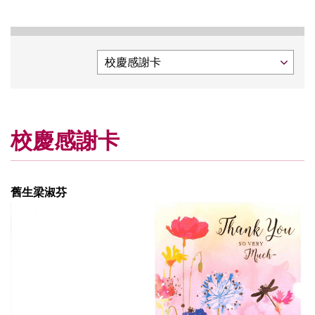
校慶感謝卡
舊生梁淑芬