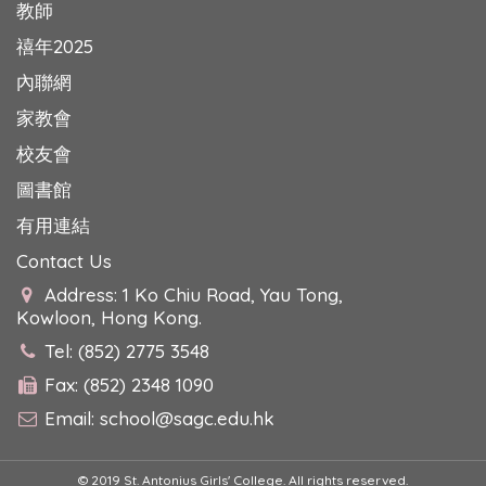
教師
禧年2025
內聯網
家教會
校友會
圖書館
有用連結
Contact Us
Address: 1 Ko Chiu Road, Yau Tong,
Kowloon, Hong Kong.
Tel: (852) 2775 3548
Fax: (852) 2348 1090
Email:
school@sagc.edu.hk
© 2019 St. Antonius Girls' College. All rights reserved.