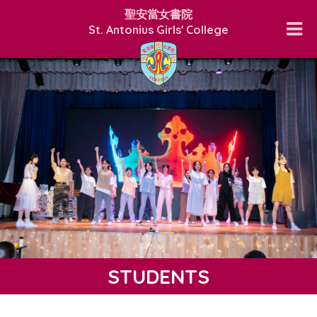
聖安當女書院
St. Antonius Girls' College
STUDENTS