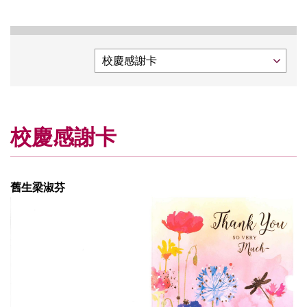
校慶感謝卡
舊生梁淑芬