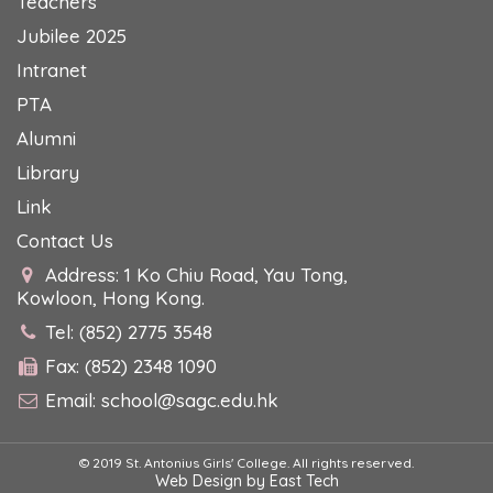
Teachers
Jubilee 2025
Intranet
PTA
Alumni
Library
Link
Contact Us
Address: 1 Ko Chiu Road, Yau Tong,
Kowloon, Hong Kong.
Tel: (852) 2775 3548
Fax: (852) 2348 1090
Email:
school@sagc.edu.hk
© 2019 St. Antonius Girls' College. All rights reserved.
Web Design
by
East Tech