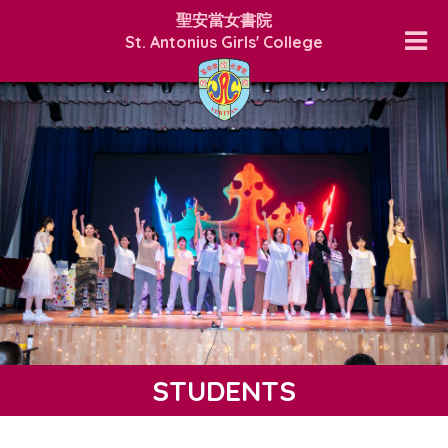
聖安當女書院
St. Antonius Girls' College
STUDENTS