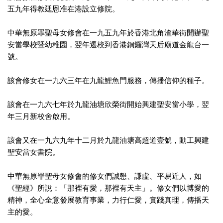
五九年得教廷恩准在港設立修院。
中華無原罪聖母女修會在一九五九年於香港北角渣華街開辦聖
安當學校暨幼稚園，翌年遷校到香港銅鑼灣天后廟道金龍台一
號。
該會修女在一九六三年在九龍鯉魚門服務，傳播信仰的種子。
該會在一九六七年於九龍油塘欣榮街開始興建聖安當小學，翌
年三月新校舍啟用。
該會又在一九六九年十二月於九龍油塘高超道壹號，動工興建
聖安當女書院。
中華無原罪聖母女修會的修女們誠懇、謙虛、平易近人，如
《聖經》所說：「那裡有愛，那裡有天主」。修女們以博愛的
精神，全心全意發展教育事業，力行仁愛，實踐真理，傳播天
主的愛。