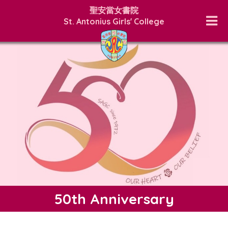
聖安當女書院
St. Antonius Girls' College
50th Anniversary