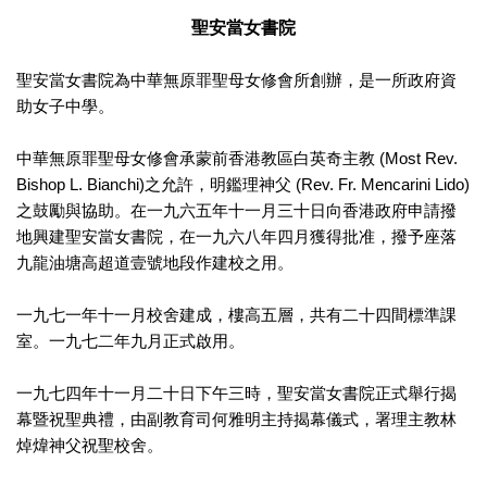
聖安當女書院
聖安當女書院為中華無原罪聖母女修會所創辦，是一所政府資
助女子中學。
中華無原罪聖母女修會承蒙前香港教區白英奇主教 (Most Rev.
Bishop L. Bianchi)之允許，明鑑理神父 (Rev. Fr. Mencarini Lido)
之鼓勵與協助。在一九六五年十一月三十日向香港政府申請撥
地興建聖安當女書院，在一九六八年四月獲得批准，撥予座落
九龍油塘高超道壹號地段作建校之用。
一九七一年十一月校舍建成，樓高五層，共有二十四間標準課
室。一九七二年九月正式啟用。
一九七四年十一月二十日下午三時，聖安當女書院正式舉行揭
幕暨祝聖典禮，由副教育司何雅明主持揭幕儀式，署理主教林
焯煒神父祝聖校舍。