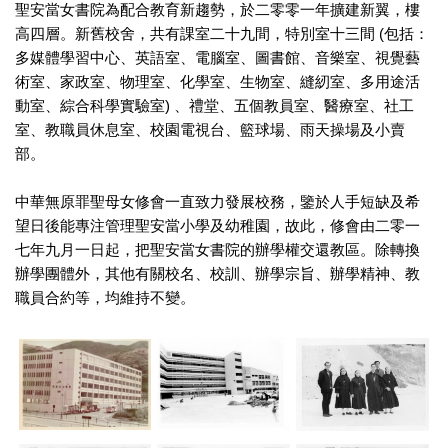
聖安當女書院為配合教育新趨勢，於二零零一年擴建新翼，樓
高四層。新舊校舍，共有課室二十九間，特別室十三間 (包括：
多媒體學習中心、英語室、電腦室、圖書館、音樂室、視覺藝
術室、家政室、物理室、化學室、生物室、縫紉室、多用途活
動室、綜合科學實驗室) 、禮堂、五個教員室、醫療室、社工
室、教職員休息室、校園電視台、籃球場、雨天操場及小賣
部。
中華無原罪聖母女修會一直致力發展校務，鑒於人手短缺及希
望日後能專注管理聖安當小學及幼稚園，故此，修會由二零一
七年九月一日起，把聖安當女書院的辦學權交還教區。除轉換
辦學團體外，其他有關校名、校訓、辦學宗旨、辦學精神、教
職員合約等，均維持不變。