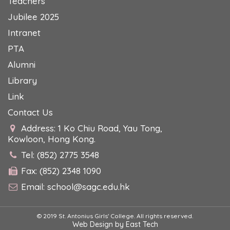
Teachers
Jubilee 2025
Intranet
PTA
Alumni
Library
Link
Contact Us
Address: 1 Ko Chiu Road, Yau Tong,
Kowloon, Hong Kong.
Tel: (852) 2775 3548
Fax: (852) 2348 1090
Email:
school@sagc.edu.hk
© 2019 St. Antonius Girls' College. All rights reserved.
Web Design
by
East Tech