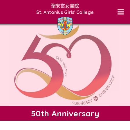
聖安當女書院
St. Antonius Girls' College
50th Anniversary