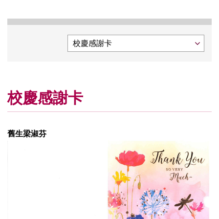
校慶感謝卡
舊生梁淑芬