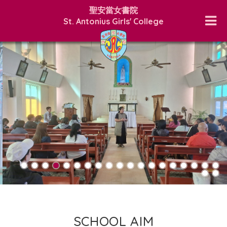
聖安當女書院
St. Antonius Girls' College
SCHOOL AIM