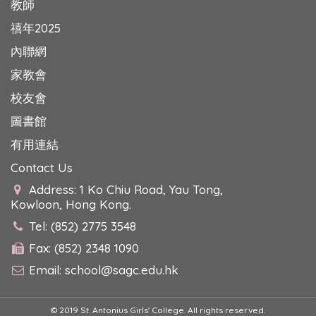
教師
禧年2025
內聯網
家教會
校友會
圖書館
有用連結
Contact Us
Address: 1 Ko Chiu Road, Yau Tong,
Kowloon, Hong Kong.
Tel: (852) 2775 3548
Fax: (852) 2348 1090
Email:
school@sagc.edu.hk
© 2019 St. Antonius Girls' College. All rights reserved.