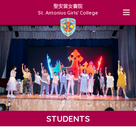
聖安當女書院
St. Antonius Girls' College
STUDENTS