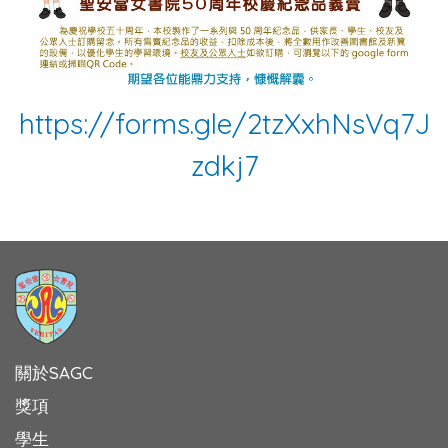
https://forms.gle/2tzXxhNsVq7J
zdkj7
關於SAGC
獎項
學生