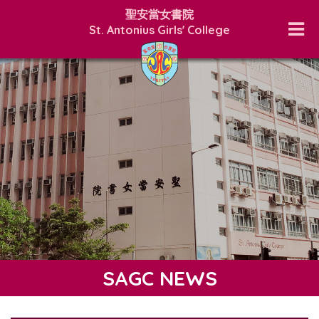
聖安當女書院
St. Antonius Girls' College
SAGC NEWS