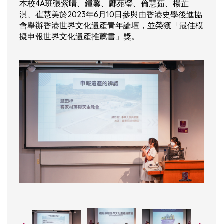
本校4A班張紫晴、鍾馨、鄺苑瑩、倫慧茹、楊芷
淇、崔慧美於2023年6月10日參與由香港史學後進協
會舉辦香港世界文化遺產青年論壇，並榮獲「最佳模
擬申報世界文化遺產推薦書」獎。