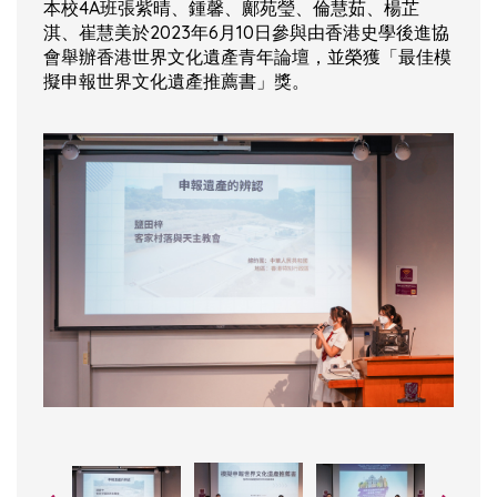
本校4A班張紫晴、鍾馨、鄺苑瑩、倫慧茹、楊芷
淇、崔慧美於2023年6月10日參與由香港史學後進協
會舉辦香港世界文化遺產青年論壇，並榮獲「最佳模
擬申報世界文化遺產推薦書」獎。