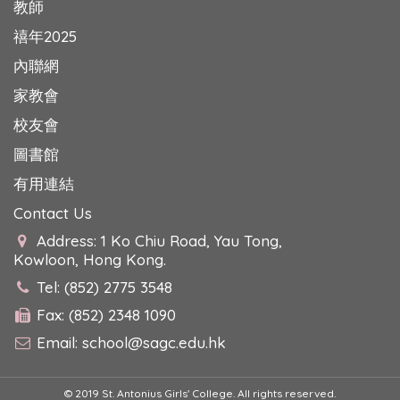
教師
禧年2025
內聯網
家教會
校友會
圖書館
有用連結
Contact Us
Address: 1 Ko Chiu Road, Yau Tong,
Kowloon, Hong Kong.
Tel: (852) 2775 3548
Fax: (852) 2348 1090
Email:
school@sagc.edu.hk
© 2019 St. Antonius Girls' College. All rights reserved.