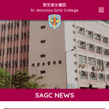
聖安當女書院
St. Antonius Girls' College
SAGC NEWS