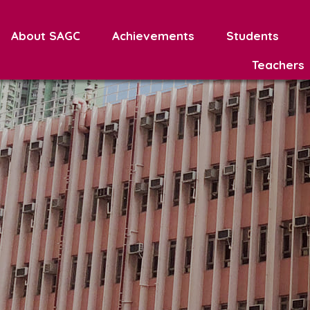
About SAGC
Achievements
Students
Teachers