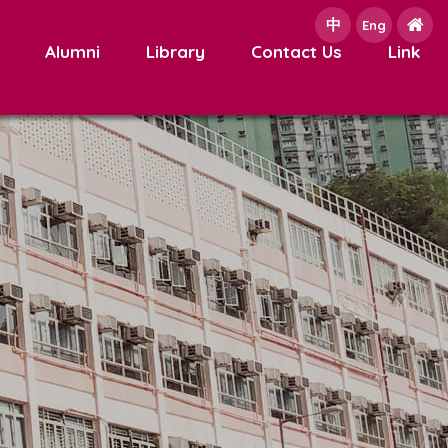
中
e
Eng
Alumni
Library
Contact Us
Link