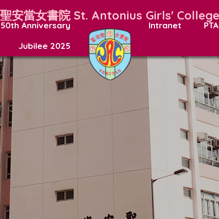
聖安當女書院
St. Antonius Girls' Colleg
50th Anniversary
Intranet
PTA
Jubilee 2025