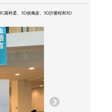
C羅梓柔、3D侯佩姿、3D許樂程和3D