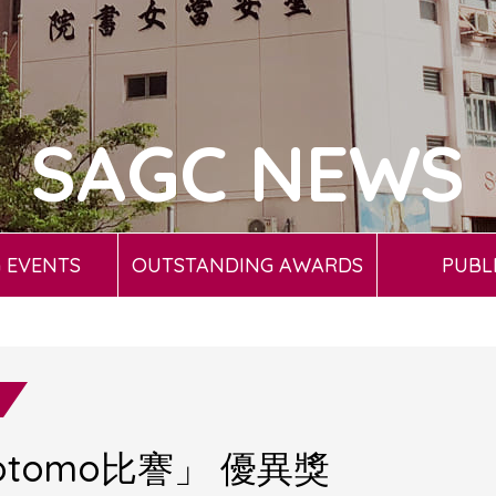
SAGC NEWS
 EVENTS
OUTSTANDING AWARDS
PUBL
tomo比謇」 優異獎