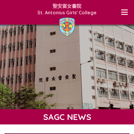
聖安當女書院
St. Antonius Girls' College
SAGC NEWS