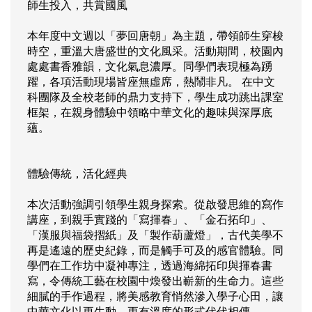
師生投入，共賞國風
本年度中文週以「夢回唐朝」為主題，帶領師生穿梭
時空，重溫大唐盛世的文化風采。活動期間，校園內
處處書香雅韻，文化氣息濃厚。同學們表現極為踴
躍，各項活動現場皆座無虛席，熱鬧非凡。 在中文
科團隊及全校老師的鼎力支持下，學生成功跳出課室
框架，在親身體驗中領略中華文化的趣味與深厚底
蘊。
體驗傳統，活化經典
本次活動強調引領學生親身探索。從啟發思維的寫作
講座，到親手實踐的「寫揮春」、「金石拓印」、
「漢服與福袋摺紙」及「製作葫蘆燈」，古代美學不
再是遙遠的歷史紀錄，而是觸手可及的感官體驗。同
學們在工作坊中凝神專注，透過海綿拓印與揮春書
寫，令傳統工藝在校園中煥發出嶄新的生命力。這些
細膩的手作過程，將美感教育悄然滲入學子心田，讓
中華文化以更生動、更有溫度的形式代代相傳。