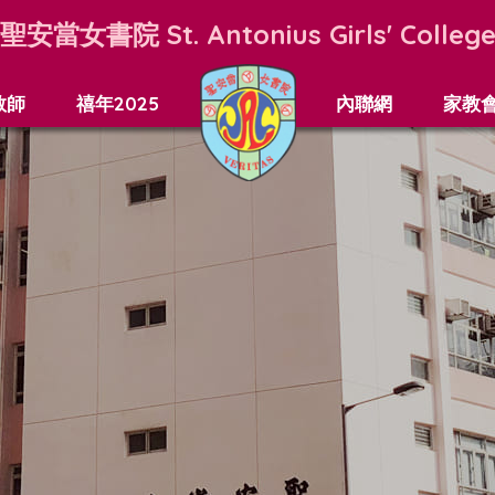
聖安當女書院
St. Antonius Girls' Colleg
教師
禧年2025
內聯網
家教