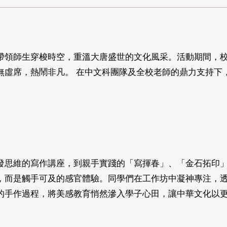
帶領師生穿梭時空，重溫大唐盛世的文化風采。活動期間，
無虛席，熱鬧非凡。 在中文科團隊及全校老師的鼎力支持下
發思維的寫作講座，到親手實踐的「寫揮春」、「金石拓印
，而是觸手可及的感官體驗。同學們在工作坊中凝神專注，
的手作過程，將美感教育悄然滲入學子心田，讓中華文化以