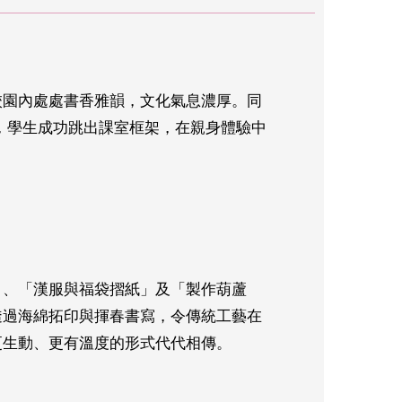
校園內處處書香雅韻，文化氣息濃厚。同
，學生成功跳出課室框架，在親身體驗中
」、「漢服與福袋摺紙」及「製作葫蘆
透過海綿拓印與揮春書寫，令傳統工藝在
更生動、更有溫度的形式代代相傳。