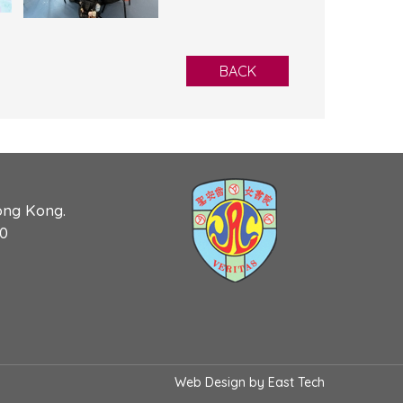
BACK
ong Kong.
90
Web Design
by
East Tech