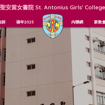
聖安當女書院
St. Antonius Girls' Colleg
教師
禧年2025
內聯網
家教