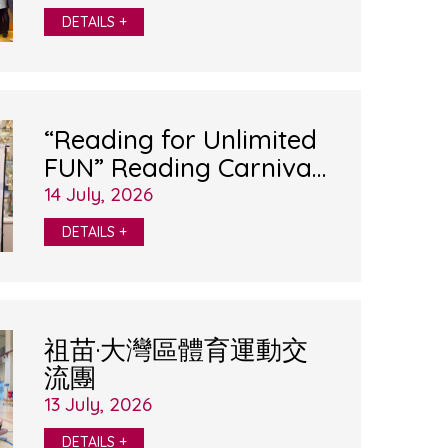
會
DETAILS +
“Reading for Unlimited
FUN” Reading Carnival
& Chinese Culture Day
14 July, 2026
2026
DETAILS +
祖苗·大灣區體育運動交
流團
13 July, 2026
DETAILS +