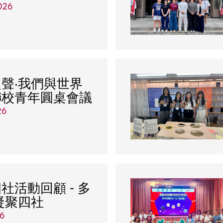
026
聲‧我們與世界
聯校青年圓桌會議
26
社活動回顧 - 多
凝聚四社
26