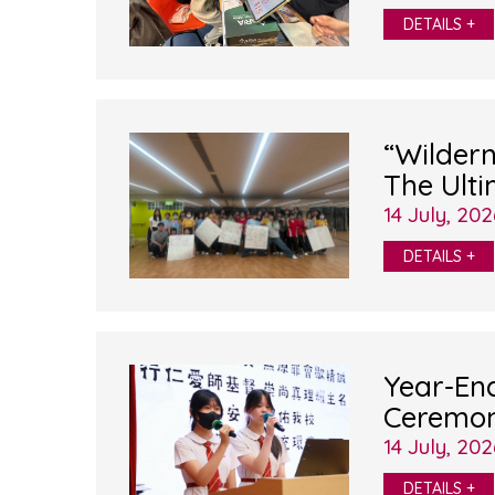
DETAILS +
“Wilder
The Ulti
Challen
14 July, 202
DETAILS +
Year-En
Ceremo
14 July, 202
DETAILS +