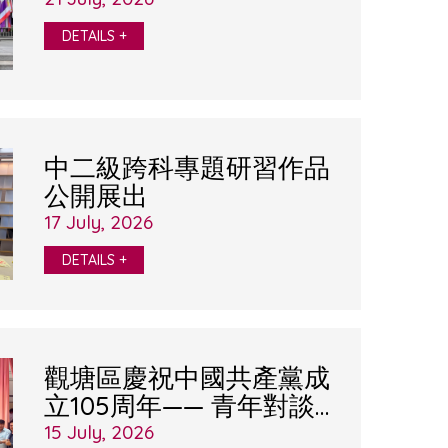
DETAILS +
中二級跨科專題研習作品
公開展出
17 July, 2026
DETAILS +
觀塘區慶祝中國共產黨成
立105周年—— 青年對談
愛國電影《1921》暨放映
15 July, 2026