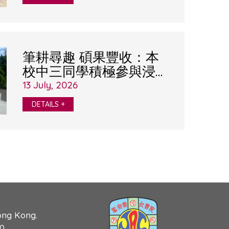
筆耕尋趣 碩果豐收：本
校中三同學積極參與浸大
「語文學習計劃
13 July, 2026
2025/26」
DETAILS +
ong Kong.
90