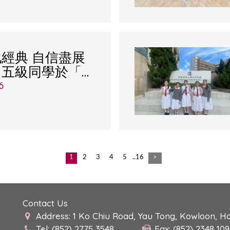
經典 自信盡展
中五級同學於「玩
」匯演圓滿登台
6
1
2
3
4
5
..16
>
Contact Us
Address: 1 Ko Chiu Road, Yau Tong, Kowloon, H
Tel: (852) 2775 3548
Fax: (852) 2348 10