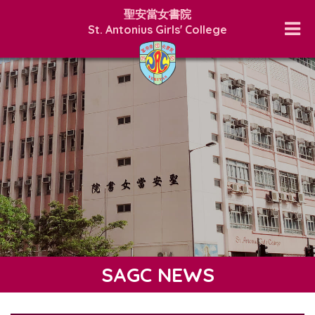
聖安當女書院
St. Antonius Girls' College
SAGC NEWS