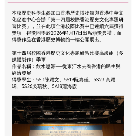
本校歷史科學生參加由香港歷史博物館與香港中華文
化促進中心合辦「第十四屆校際香港歷史文化專題研
習比賽」，並在此項全港校際比賽中已連續六屆獲得
獎項，得獎同學於2026年1月17日出席頒獎典禮，而
得獎作品在香港歷史博物館一樓公開展出。
第十四屆校際香港歷史文化專題研習比賽高級組（多
媒體製作）季軍
作品名稱：飲水思源──從東江水去看香港的民生與
經濟發展
得獎學生：5S 1陳穎文、5S19阮嘉儀、5S23 黃穎
晞、5S26吳瑞秋、5A18蕭海霞