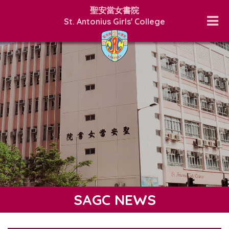
聖安當女書院
St. Antonius Girls' College
SAGC NEWS