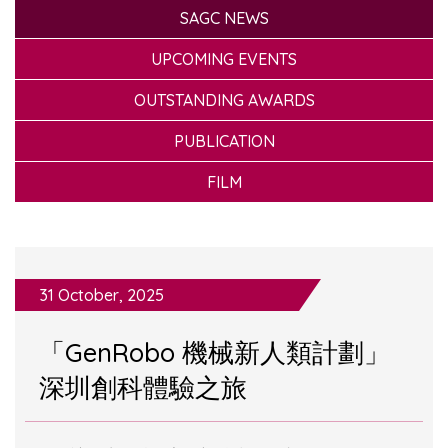
SAGC NEWS
UPCOMING EVENTS
OUTSTANDING AWARDS
PUBLICATION
FILM
31 October, 2025
「GenRobo 機械新人類計劃」
深圳創科體驗之旅