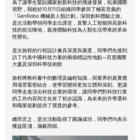
為了讓學生緊貼國家創新科技的飛速發展，拓展國際
視野，我校於10月11日組織同學參與了極富意義的
「GenRobo 機械新人類計劃」深圳創科體驗之旅。
是次活動帶領同學走出課堂，直擊人工智能與高新科
技的前沿陣地，親身體驗科技為人類生活帶來的革命
性變化。
是次旅程的行程設計兼具深度與廣度，同學們先後到
訪了代表中國科技力量的兩個標誌性地點—百度國際
大廈及深圳科學技術館
旅程將教科書中的數理及編程知識，與業界的真實應
用場景緊密結合，使學習變得更加立體和深刻。更讓
同學走進頂尖科技企業的環境，讓同學們對科技行業
的工作內容與文化有了初步認識，為未來的升學選科
和職業規劃提供了寶貴的參考。
總而言之，是次活動取得了圓滿成功，同學們均表示
獲益匪淺，滿載而歸。