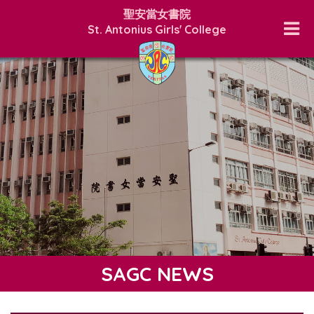
聖安當女書院
St. Antonius Girls' College
SAGC NEWS