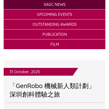
SAGC NEWS
UPCOMING EVENTS
OUTSTANDING AWARDS
PUBLICATION
FILM
31 October, 2025
「GenRobo 機械新人類計劃」
深圳創科體驗之旅