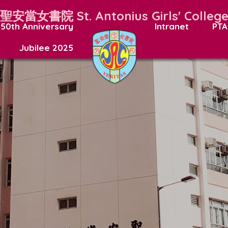
聖安當女書院
St. Antonius Girls' Colleg
50th Anniversary
Intranet
PTA
Jubilee 2025