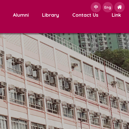
中
e
Eng
Alumni
Library
Contact Us
Link