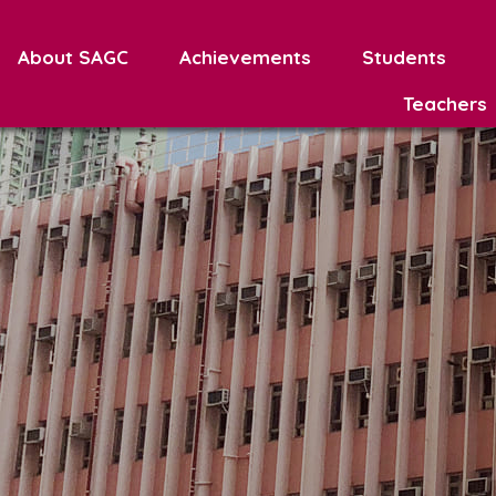
About SAGC
Achievements
Students
Teachers