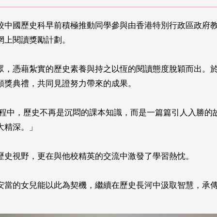
校中國歷史科早前積極推動同學參與由香港特別行政區政府
網上閱讀獎勵計劃。
眾，憑藉紮實的歷史素養與持之以恆的閱讀態度脫穎而出。於
頒獎典禮，共同見證努力帶來的成果。
過程中，歷史不再是沉悶的課本知識，而是一篇篇引人入勝的
大精深。」
歷史視野，更在與他校精英的交流中激發了學習熱忱。
安當的女兒能以此為契機，繼續在歷史長河中汲取智慧，承