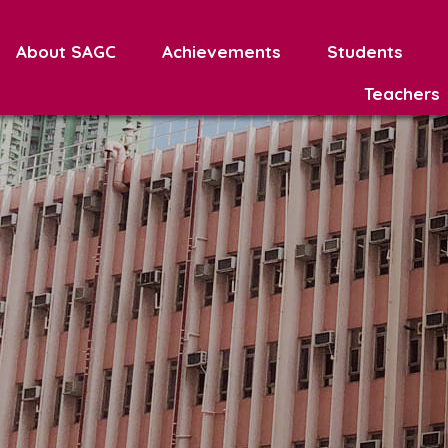
About SAGC
Achievements
Students
Teachers