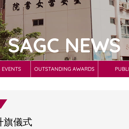
SAGC NEWS
 EVENTS
OUTSTANDING AWARDS
PUBL
升旗儀式