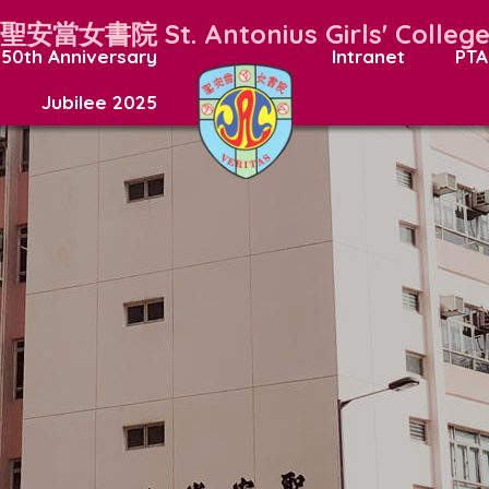
聖安當女書院
St. Antonius Girls' Colleg
50th Anniversary
Intranet
PTA
Jubilee 2025