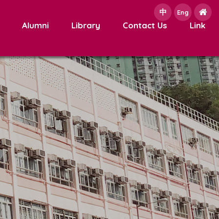
中
e
Eng
Alumni
Library
Contact Us
Link