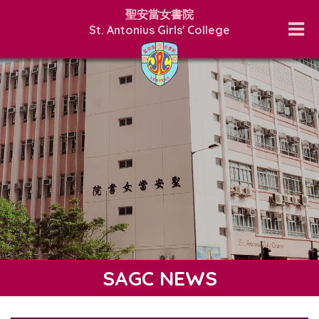
聖安當女書院
St. Antonius Girls' College
SAGC NEWS