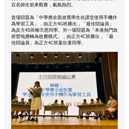
百名師生前來觀賽，氣氛熱烈。
首場辯題為「中學應全面放寬學生在課堂使用手機作
為學習工具」，由正方4G班勝出，「最佳辯論員」
為反方4S班柳天恩同學。另一場辯題為「本港熱門政
府營地應轉為收費模式」，由正方4C班勝出，「最
佳辯論員」為正方4C班葉欣童同學。