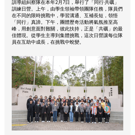
訓導組糾察隊在本年2月7日，舉行了「同行·共礪」
訓練日營。上午，由學生領袖帶領團隊任務，隊員們
在不同的限時挑戰中，學習溝通、互補長短，領悟
「同行」真諦。下午，團體歷奇活動將氣氛推至高
峰，用創意面對難關，彼此扶持，正是「共礪」的最
佳體現。從學生主導到集體挑戰，這次日營讓每位隊
員在互助中成長，在挑戰中蛻變。