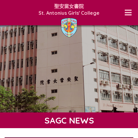
聖安當女書院
St. Antonius Girls' College
SAGC NEWS