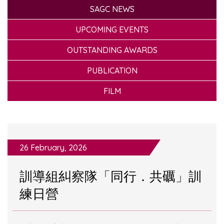
SAGC NEWS
UPCOMING EVENTS
OUTSTANDING AWARDS
PUBLICATION
FILM
26 February, 2026
訓導組糾察隊「同行．共礪」訓
練日營