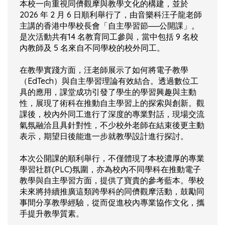
本校一向重視同儕觀摩與教學文化的構建，並於
2026 年 2 月 6 日順利舉行了，由音樂科汪子龍老師
主講的香港中學校長會「自主學習節──公開課」。
是次活動共有14 名教育同工參與，當中包括 9 名校
內教師及 5 名來自不同學校的校外同工。
在教學實踐方面，汪老師展示了如何將電子教學
（EdTech）與自主學習理論有效結合。透過數位工
具的應用，課堂成功引發了學生的學習興趣與主動
性，展現了術科在推動自主學習上的探索與創新。觀
課後，校內外同工進行了深度的專業對話，現場交流
氣氛融洽且具針對性，不少校外老師在結束後更主動
表示，期望日後能進一步就教學設計進行探討。
本次公開課的順利舉行，不僅體現了本校濃厚的專業
學習社群(PLC)氛圍，亦為校內不同學科在推動電子
教學與自主學習方面，提供了寶貴的參考藍本。學校
未來將持續推廣這類跨學科的同儕觀摩活動，鼓勵同
事間分享教學經驗，從而促進校內專業協作文化，攜
手提升教學質素。