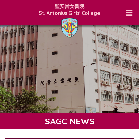
聖安當女書院
St. Antonius Girls' College
SAGC NEWS