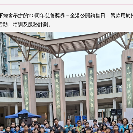
軍總會舉辦的110周年慈善獎券－全港公開銷售日，籌款用
活動、培訓及服務計劃。