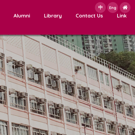
中
e
Eng
Alumni
Library
Contact Us
Link