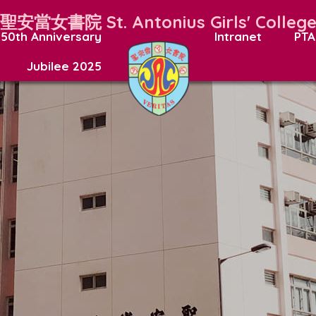
聖安當女書院
St. Antonius Girls' Colleg
50th Anniversary
Intranet
PTA
Jubilee 2025