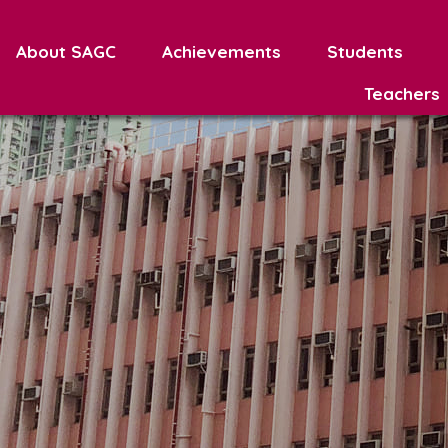
About SAGC
Achievements
Students
Teachers