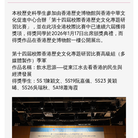
本校歷史科學生參加由香港歷史博物館與香港中華文
化促進中心合辦「第十四屆校際香港歷史文化專題研
習比賽」，並在此項全港校際比賽中已連續六屆獲得
獎項，得獎同學於2026年1月17日出席頒獎典禮，而
得獎作品在香港歷史博物館一樓公開展出。
第十四屆校際香港歷史文化專題研習比賽高級組（多
媒體製作）季軍
作品名稱：飲水思源──從東江水去看香港的民生與
經濟發展
得獎學生：5S 1陳穎文、5S19阮嘉儀、5S23 黃穎
晞、5S26吳瑞秋、5A18蕭海霞