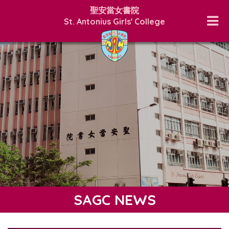
聖安當女書院
St. Antonius Girls' College
SAGC NEWS