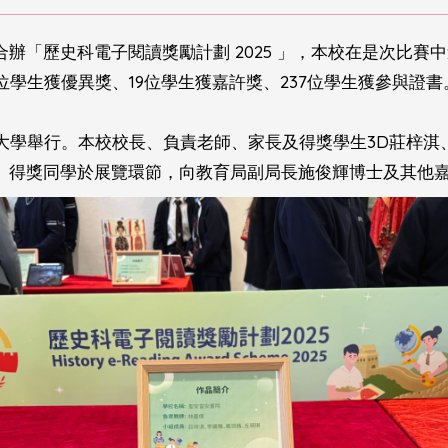
辦「歷史科電子閱讀獎勵計劃 2025 」，本校在是次比賽
位學生獲優異獎、19位學生獲嘉許獎、237位學生獲參與證書
港大學舉行。本校校長、負責老師、家長及得獎學生3D莊梓淇
。得獎同學於展覽環節，向教育局副局長施俊輝博士及其他