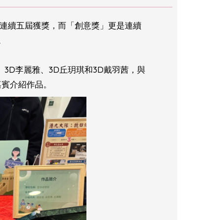
中連續五屆獲獎，而「創意獎」更是連續
。
、3D李麗雅、3D丘玥琪和3D戴羽茜，與
嘉賓介紹作品。