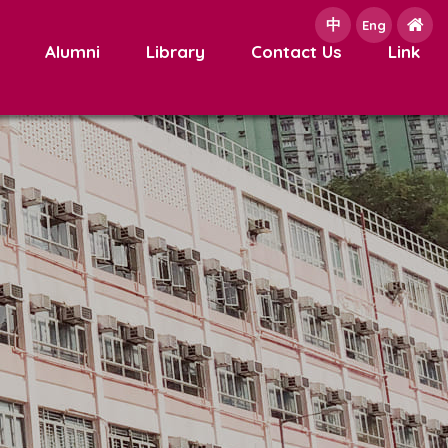
中
e
Eng
Alumni
Library
Contact Us
Link