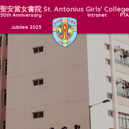
聖安當女書院
St. Antonius Girls' Colleg
50th Anniversary
Intranet
PTA
Jubilee 2025