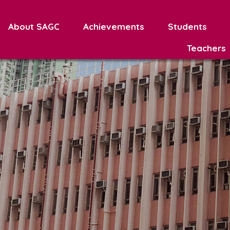
About SAGC
Achievements
Students
Teachers