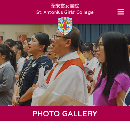
聖安當女書院
St. Antonius Girls' College
PHOTO GALLERY