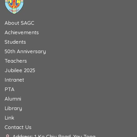
About SAGC
Achievements
Students
50th Anniversary
Teachers
Jubilee 2025
Intranet
PTA
Alumni
Library
Link
Contact Us
Address: 1 Ko Chiu Road, Yau Tong,