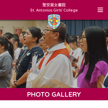
聖安當女書院
St. Antonius Girls' College
PHOTO GALLERY