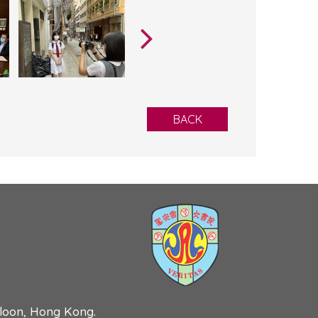
BACK
wloon, Hong Kong.