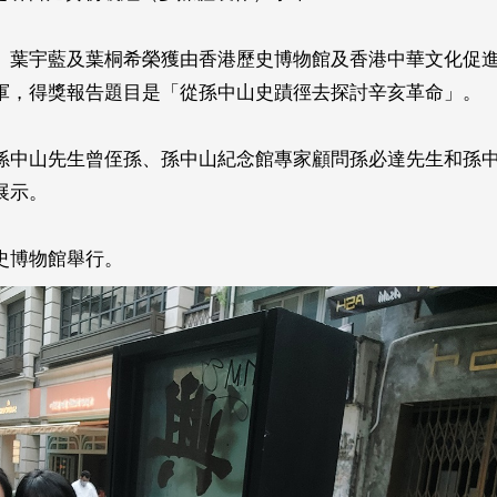
、葉宇藍及葉桐希榮獲由香港歷史博物館及香港中華文化促
軍，得獎報告題目是「從孫中山史蹟徑去探討辛亥革命」。
孫中山先生曾侄孫、孫中山紀念館專家顧問孫必達先生和孫
展示。
歷史博物館舉行。