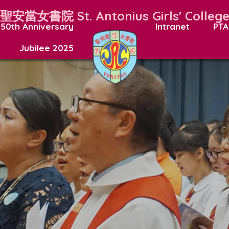
聖安當女書院
St. Antonius Girls' Colleg
50th Anniversary
Intranet
PTA
Jubilee 2025