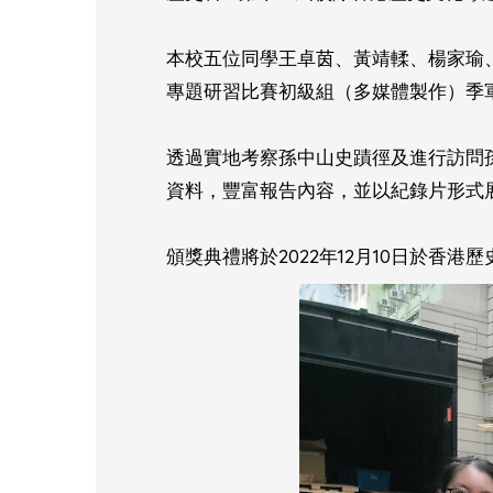
本校五位同學王卓茵、黃靖輮、楊家瑜
專題研習比賽初級組（多媒體製作）季
透過實地考察孫中山史蹟徑及進行訪問
資料，豐富報告內容，並以紀錄片形式
頒獎典禮將於2022年12月10日於香港