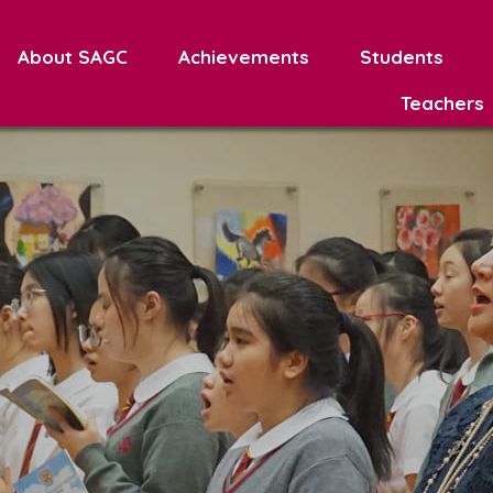
About SAGC
Achievements
Students
Teachers