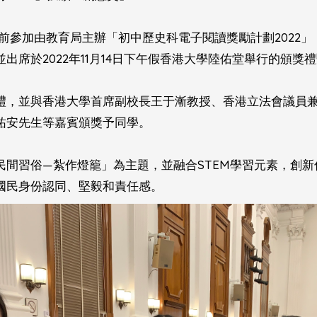
參加由教育局主辦「初中歷史科電子閱讀獎勵計劃2022」，最終
出席於2022年11月14日下午假香港大學陸佑堂舉行的頒獎
禮，並與香港大學首席副校長王于漸教授、香港立法會議員
祐安先生等嘉賓頒獎予同學。
民間習俗—紮作燈籠」為主題，並融合STEM學習元素，創
國民身份認同、堅毅和責任感。