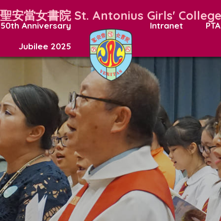
聖安當女書院
St. Antonius Girls' Colleg
50th Anniversary
Intranet
PTA
Jubilee 2025