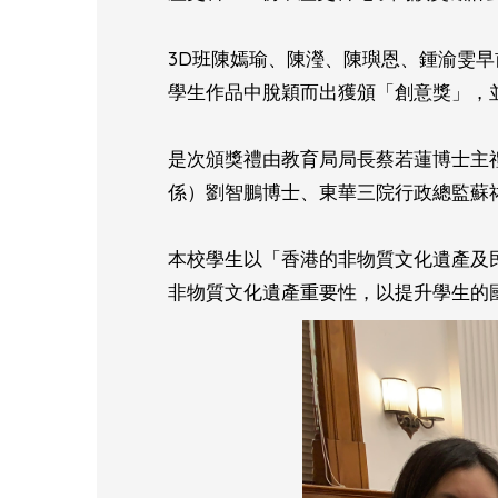
3D班陳嫣瑜、陳瀅、陳璵恩、鍾渝雯早前
學生作品中脫穎而出獲頒「創意獎」，並
是次頒獎禮由教育局局長蔡若蓮博士主
係）劉智鵬博士、東華三院行政總監蘇
本校學生以「香港的非物質文化遺產及
非物質文化遺產重要性，以提升學生的