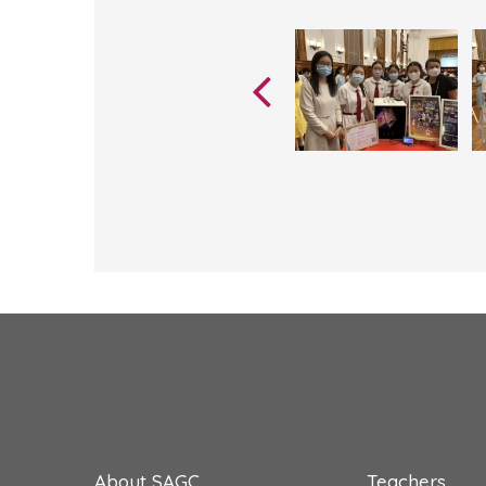
About SAGC
Teachers