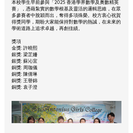
本校學生早前參與「2025 香港學界數學及奧數精英
賽」，憑藉紮實的數學根基及靈活的邏輯思維，在眾
多參賽者中脫穎而出，奪得多項殊榮。校方衷心祝賀
得獎同學，期盼大家能保持對數學的熱誠，在未來的
學術道路上追求卓越，再創佳績。
獎項
金獎: 許曉熙
銀獎: 梁芷姍
銀獎: 蘇沁宜
銅獎: 周珈儀
銅獎: 陳倩琳
銅獎: 王譽錦
銅獎: 袁子澄