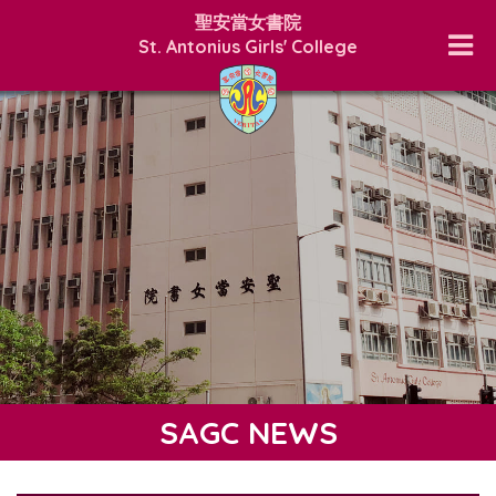
聖安當女書院
St. Antonius Girls' College
SAGC NEWS