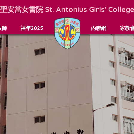
聖安當女書院
St. Antonius Girls' Colleg
教師
禧年2025
內聯網
家教