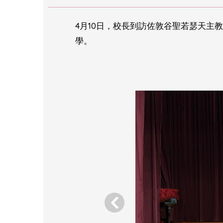
4月10日，校長到訪佐敦谷聖若瑟天
學。