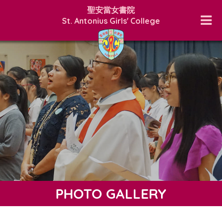
聖安當女書院
St. Antonius Girls' College
PHOTO GALLERY