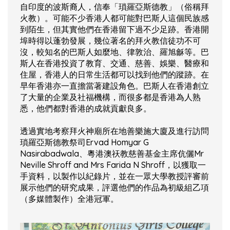
自印度的波斯裔人，信奉「瑣羅亞斯德教」（俗稱拜
火教）。可能不少香港人都可能對巴斯人這個民族感
到陌生，但其實他們在香港留下過不少足跡。香港開
埠時得以蓬勃發展，幾位著名的拜火教信徒功不可
沒，較知名的巴斯人如麼地、律敦治、羅旭龢等。巴
斯人在香港投資了教育、交通、慈善、娛樂、醫療和
住屋，香港人的日常生活都可以找到他們的蹤跡。在
早年香港亦一直擔當著建設角色。巴斯人在香港創立
了大量的企業及社福機構，而很多都是香港為人熟
悉，他們都對香港的成就貢獻良多。
透過實地考察拜火神廟所在地善樂施大廈及進行訪問
瑣羅亞斯德教祭司Ervad Homyar G
Nasirabadwala、粵港澳祆教慈善基金主席伉儷Mr
Neville Shroff and Mrs Farida N Shroff，以獲取一
手資料，以製作以紀錄片，並在一眾大學教授評審前
展示他們的研究成果，評選他們的作品為初級組乙項
（多媒體製作）全港冠軍。