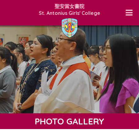
聖安當女書院
St. Antonius Girls' College
PHOTO GALLERY