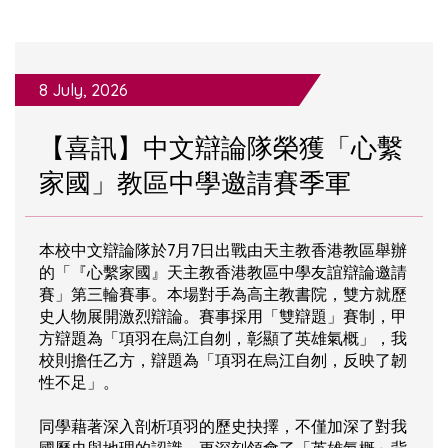
8 July, 2026
【喜訊】中文辯論隊榮獲「心繫
家國」教區中學邀請賽季軍
本校中文辯論隊於7月7日出戰由天主教香港教區舉辦
的「『心繫家國』天主教香港教區中學友誼辯論邀請
賽」第三輪賽事。本場對手為高主教書院，雙方就歷
史人物展開激烈辯論。賽事採用「雙辯題」賽制，甲
方辯題為「項羽在烏江自刎，彰顯了英雄氣概」，我
校則擔任乙方，辯題為「項羽在烏江自刎，反映了韌
性不足」。
同學藉著深入剖析項羽的歷史抉擇，不僅加深了對我