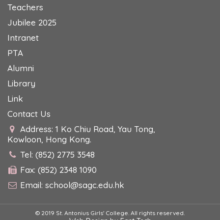
Teachers
Jubilee 2025
Intranet
PTA
Alumni
Library
Link
Contact Us
Address: 1 Ko Chiu Road, Yau Tong,
Kowloon, Hong Kong.
Tel: (852) 2775 3548
Fax: (852) 2348 1090
Email:
school@sagc.edu.hk
© 2019 St. Antonius Girls' College. All rights reserved.