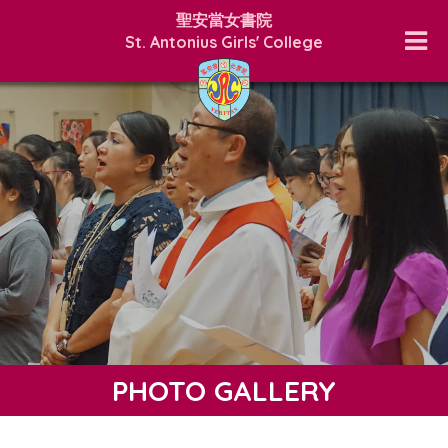
聖安當女書院
St. Antonius Girls' College
PHOTO GALLERY