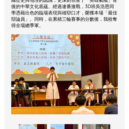
國歷史與地理的認識，更深刻領會了「英雄氣概」背
後的中華文化底蘊。經過連番激戰，3D班吳浩恩同
學憑藉出色的臨場表現與雄辯口才，榮獲本場「最佳
辯論員」。同時，在累積三輪賽事的分數後，我校奪
得全場總季軍。