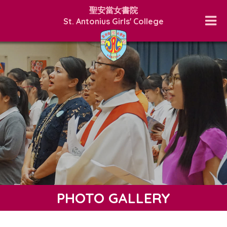
聖安當女書院
St. Antonius Girls' College
PHOTO GALLERY