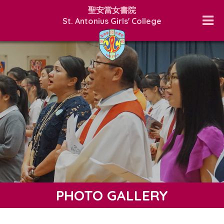
聖安當女書院
St. Antonius Girls' College
PHOTO GALLERY