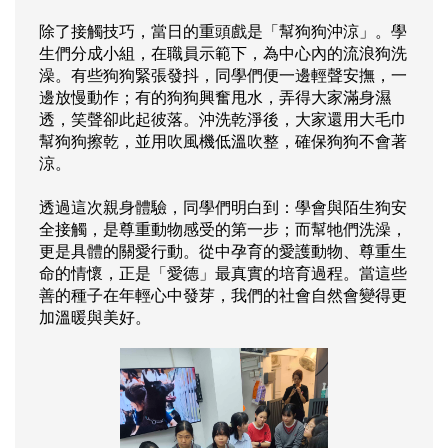
除了接觸技巧，當日的重頭戲是「幫狗狗沖涼」。學
生們分成小組，在職員示範下，為中心內的流浪狗洗
澡。有些狗狗緊張發抖，同學們便一邊輕聲安撫，一
邊放慢動作；有的狗狗興奮甩水，弄得大家滿身濕
透，笑聲卻此起彼落。沖洗乾淨後，大家還用大毛巾
幫狗狗擦乾，並用吹風機低溫吹整，確保狗狗不會著
涼。
透過這次親身體驗，同學們明白到：學會與陌生狗安
全接觸，是尊重動物感受的第一步；而幫牠們洗澡，
更是具體的關愛行動。從中孕育的愛護動物、尊重生
命的情懷，正是「愛德」最真實的培育過程。當這些
善的種子在年輕心中發芽，我們的社會自然會變得更
加溫暖與美好。