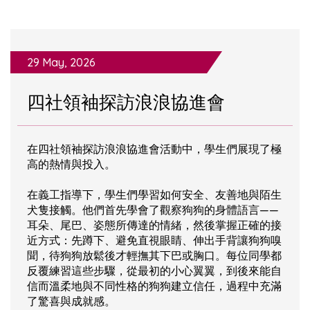
29 May, 2026
四社領袖探訪浪浪協進會
在四社領袖探訪浪浪協進會活動中，學生們展現了極
高的熱情與投入。
在義工指導下，學生們學習如何安全、友善地與陌生
犬隻接觸。他們首先學會了觀察狗狗的身體語言——
耳朵、尾巴、姿態所傳達的情緒，然後掌握正確的接
近方式：先蹲下、避免直視眼睛、伸出手背讓狗狗嗅
聞，待狗狗放鬆後才輕撫其下巴或胸口。每位同學都
反覆練習這些步驟，從最初的小心翼翼，到後來能自
信而溫柔地與不同性格的狗狗建立信任，過程中充滿
了驚喜與成就感。