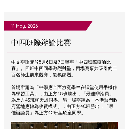
11 May, 2026
中四班際辯論比賽
中文辯論隊於5月6日及7日舉辦「中四班際辯論比
賽」。四班中四同學激烈對壘，兩場賽事共吸引約二
百名師生前來觀賽，氣氛熱烈。
首場辯題為「中學應全面放寬學生在課堂使用手機作
為學習工具」，由正方4G班勝出，「最佳辯論員」
為反方4S班柳天恩同學。另一場辯題為「本港熱門政
府營地應轉為收費模式」，由正方4C班勝出，「最
佳辯論員」為正方4C班葉欣童同學。