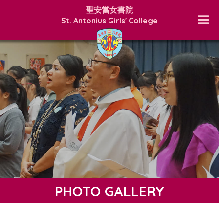
聖安當女書院
St. Antonius Girls' College
PHOTO GALLERY