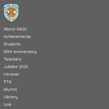
About SAGC
Achievements
Students
50th Anniversary
Teachers
Jubilee 2025
Intranet
PTA
Alumni
Library
Link