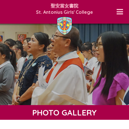
聖安當女書院
St. Antonius Girls' College
PHOTO GALLERY