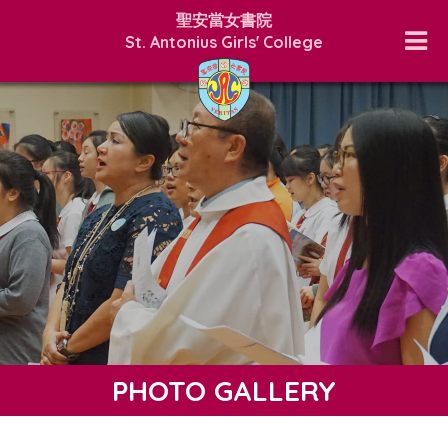
聖安當女書院
St. Antonius Girls' College
PHOTO GALLERY