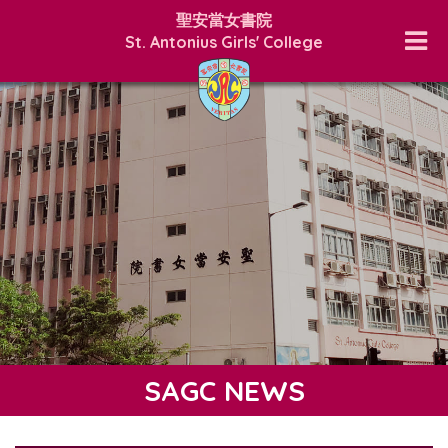
聖安當女書院
St. Antonius Girls' College
SAGC NEWS