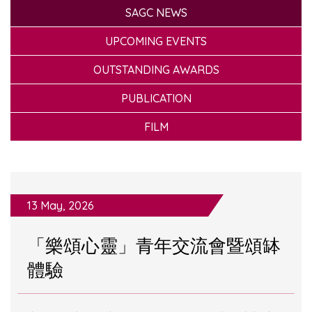
SAGC NEWS
UPCOMING EVENTS
OUTSTANDING AWARDS
PUBLICATION
FILM
13 May, 2026
「樂頌心靈」青年交流會暨頌缽
體驗