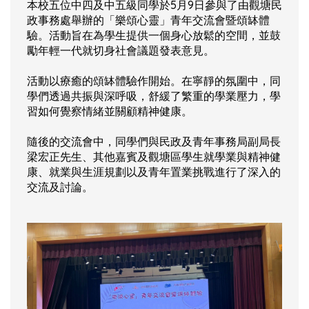
本校五位中四及中五級同學於5月9日參與了由觀塘民
政事務處舉辦的「樂頌心靈」青年交流會暨頌缽體
驗。活動旨在為學生提供一個身心放鬆的空間，並鼓
勵年輕一代就切身社會議題發表意見。
活動以療癒的頌缽體驗作開始。在寧靜的氛圍中，同
學們透過共振與深呼吸，舒緩了繁重的學業壓力，學
習如何覺察情緒並關顧精神健康。
隨後的交流會中，同學們與民政及青年事務局副局長
梁宏正先生、其他嘉賓及觀塘區學生就學業與精神健
康、就業與生涯規劃以及青年置業挑戰進行了深入的
交流及討論。