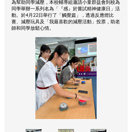
為幫助同學減壓，本校輔導組邀請小童群益會到校為
同學舉辦一系列名為「『感』於嘗試精神健康日」活
動。於4月22日舉行了「觸覺篇」，透過反應燈比
賽、減壓玩具及「我最喜歡的減壓活動」投票，助老
師和同學放鬆心情。