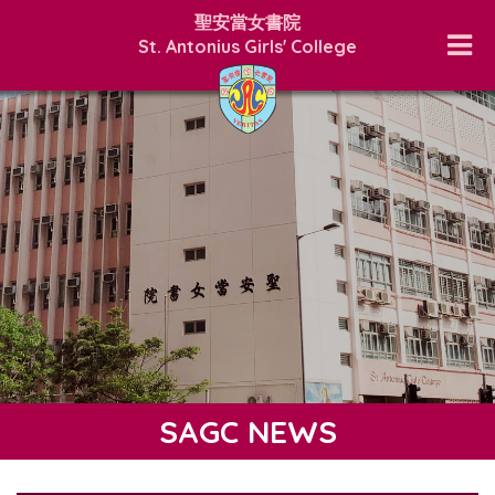
聖安當女書院
St. Antonius Girls' College
SAGC NEWS