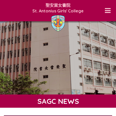
聖安當女書院
St. Antonius Girls' College
SAGC NEWS