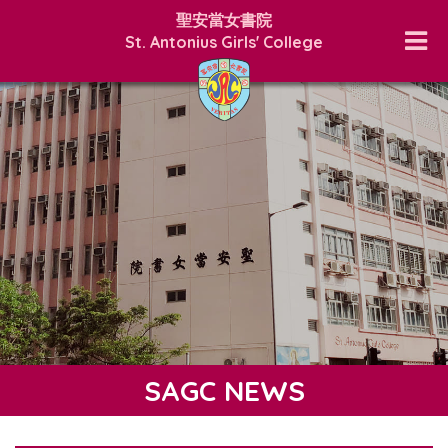
聖安當女書院
St. Antonius Girls' College
SAGC NEWS