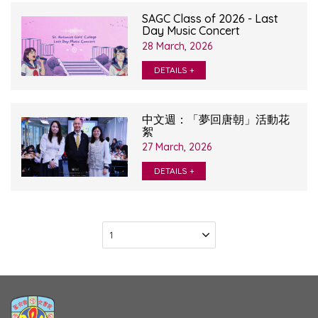
SAGC Class of 2026 - Last
Day Music Concert
28 March, 2026
DETAILS +
中文週：「夢回唐朝」活動花
絮
27 March, 2026
DETAILS +