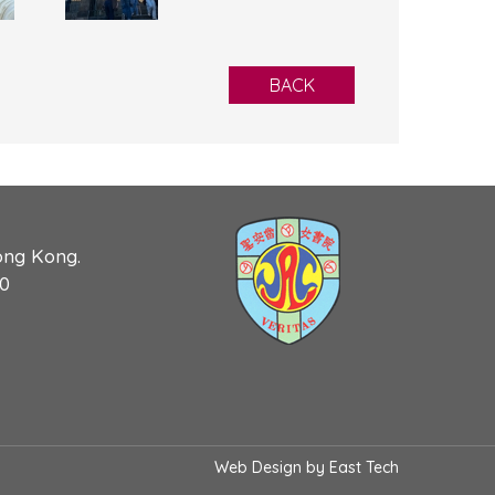
BACK
ong Kong.
90
Web Design
by
East Tech