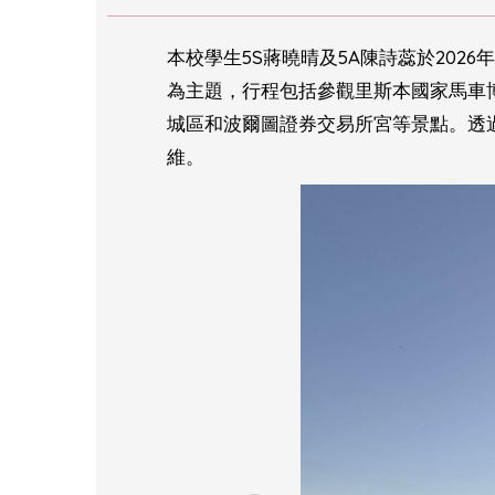
本校學生5S蔣曉晴及5A陳詩蕊於202
為主題，行程包括參觀里斯本國家馬車
城區和波爾圖證券交易所宮等景點。透
維。