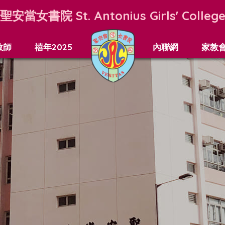
聖安當女書院
St. Antonius Girls' Colleg
教師
禧年2025
內聯網
家教