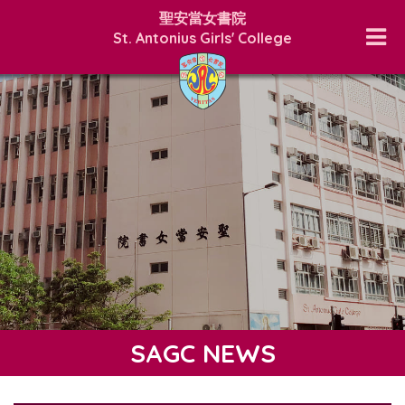
聖安當女書院
St. Antonius Girls' College
SAGC NEWS