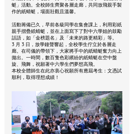
蜓」活動。全校師生齊聚各層走廊，共同放飛親手製
作的紙蜻蜓，場面壯觀且溫馨。
活動籌備已久，早前各級同學在集會課上，利用彩紙
親手摺疊紙蜻蜓，並在上面寫下了對中六學姐的鼓勵
話語，如「金榜題名」及「未來的路更精彩」等。
3 月 3 日，放學鐘聲響起，全校學生佇立於各層走
廊。在司儀的帶領下，大家將手中的紙蜻蜓奮力向上
拋出。一時間，數百隻色彩繽紛的紙蜻蜓在空中盤
旋、飛舞，祝願著中六學生們夢想高飛。
本校全體師生在此亦衷心祝願所有應屆考生：文憑試
順利，取得理想成績！