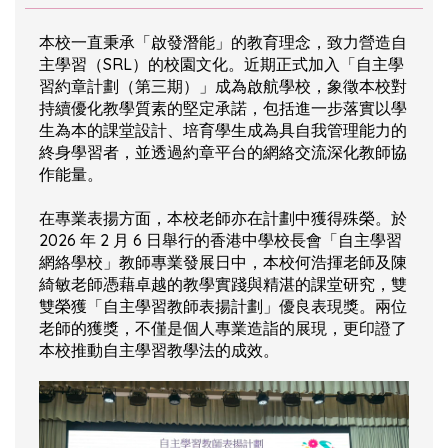
本校一直秉承「啟發潛能」的教育理念，致力營造自
主學習（SRL）的校園文化。近期正式加入「自主學
習約章計劃（第三期）」成為啟航學校，象徵本校對
持續優化教學質素的堅定承諾，包括進一步落實以學
生為本的課堂設計、培育學生成為具自我管理能力的
終身學習者，並透過約章平台的網絡交流深化教師協
作能量。
在專業表揚方面，本校老師亦在計劃中獲得殊榮。於
2026 年 2 月 6 日舉行的香港中學校長會「自主學習
網絡學校」教師專業發展日中，本校何浩揮老師及陳
綺敏老師憑藉卓越的教學實踐與精湛的課堂研究，雙
雙榮獲「自主學習教師表揚計劃」優良表現獎。兩位
老師的獲獎，不僅是個人專業造詣的展現，更印證了
本校推動自主學習教學法的成效。