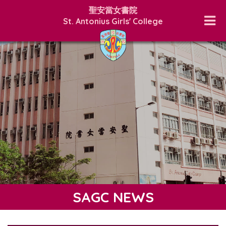
聖安當女書院
St. Antonius Girls' College
SAGC NEWS