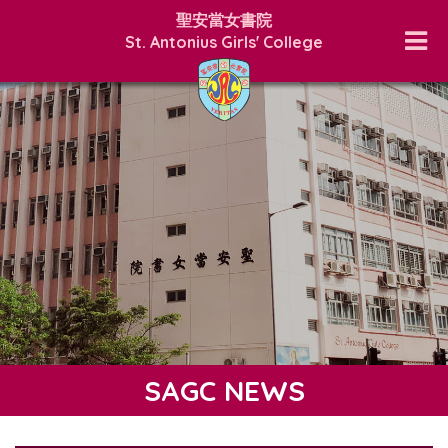
聖安當女書院
St. Antonius Girls' College
SAGC NEWS