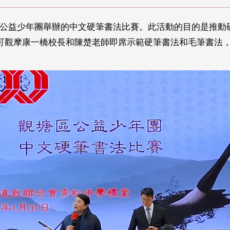
觀塘區公益少年團舉辦的中文硬筆書法比賽。此活動的目的是推
可觀摩康一橋校長和陳楚老師即席示範硬筆書法和毛筆書法