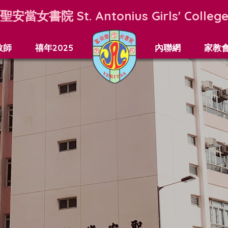
聖安當女書院
St. Antonius Girls' Colleg
教師
禧年2025
內聯網
家教