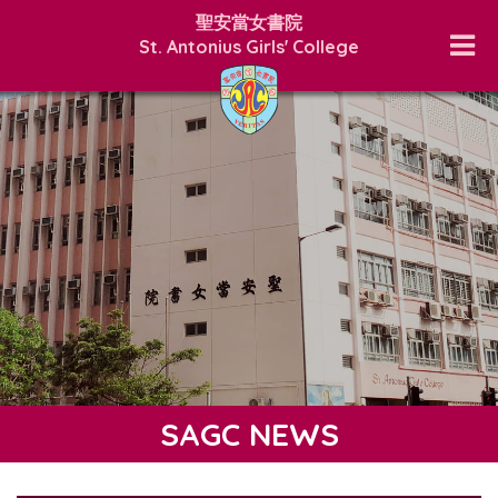
聖安當女書院
St. Antonius Girls' College
SAGC NEWS